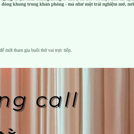
 đóng khung trong khán phòng - mà như một trải nghiệm mở, nơi c
để mời tham gia buổi thử vai trực tiếp.