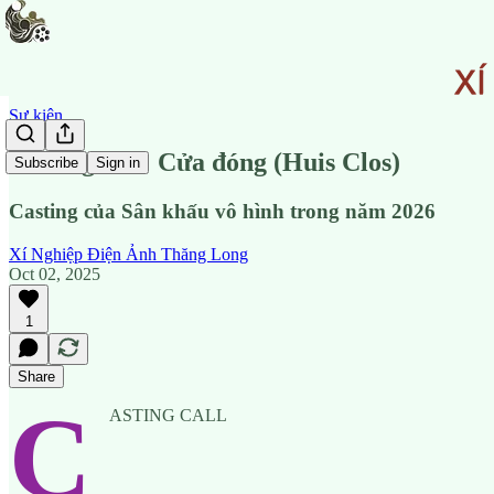
Sự kiện
Casting call: Cửa đóng (Huis Clos)
Subscribe
Sign in
Casting của Sân khấu vô hình trong năm 2026
Xí Nghiệp Điện Ảnh Thăng Long
Oct 02, 2025
1
Share
C
ASTING CALL