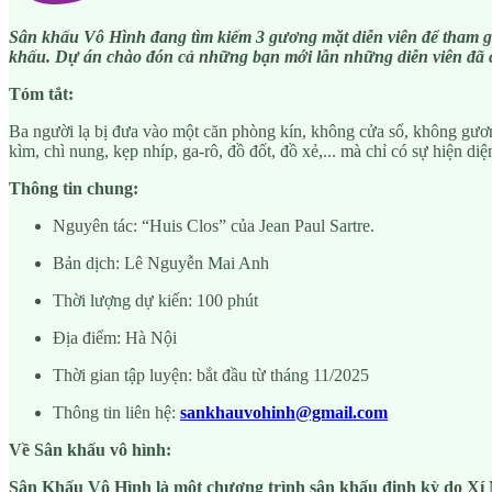
Sân khấu Vô Hình đang tìm kiếm 3 gương mặt diễn viên để tham gi
khấu. Dự án chào đón cả những bạn mới lẫn những diễn viên đã có
Tóm tắt:
Ba người lạ bị đưa vào một căn phòng kín, không cửa sổ, không gương,
kìm, chì nung, kẹp nhíp, ga-rô, đồ đốt, đồ xẻ,... mà chỉ có sự hiện d
Thông tin chung:
Nguyên tác: “Huis Clos” của Jean Paul Sartre.
Bản dịch: Lê Nguyễn Mai Anh
Thời lượng dự kiến: 100 phút
Địa điểm: Hà Nội
Thời gian tập luyện: bắt đầu từ tháng 11/2025
Thông tin liên hệ:
sankhauvohinh@gmail.com
Về Sân khấu vô hình:
Sân Khấu Vô Hình là một chương trình sân khấu định kỳ do Xí N