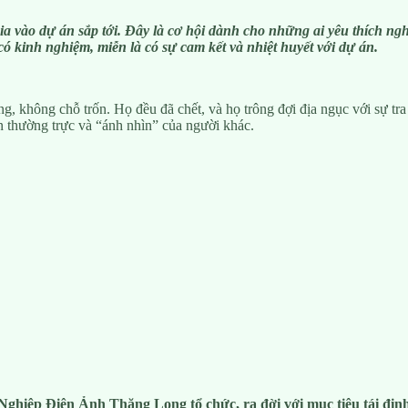
a vào dự án sắp tới. Đây là cơ hội dành cho những ai yêu thích ng
 kinh nghiệm, miễn là có sự cam kết và nhiệt huyết với dự án.
 không chỗ trốn. Họ đều đã chết, và họ trông đợi địa ngục với sự tra 
iện thường trực và “ánh nhìn” của người khác.
ghiệp Điện Ảnh Thăng Long tổ chức, ra đời với mục tiêu tái định