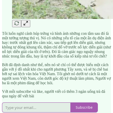
Tôi luôn nghĩ cảnh húp trứng và hình ảnh những con tằm sau đó là
một tưởng tượng thú vị. Nó có những yếu tố của một ẩn dụ điện ảnh
hay: trước nhất gợi lên cảm xúc, sau tiếp gợi lên diễn giải, nhưng
không tự đóng khung tôi, thậm chí đổ vỡ trước nỗ lực diễn giải (như
nỗ lực diễn giải của tôi ở trên). Đó là cảm giác ngọ nguậy nhung
nhúc trong lần đầu, hay là tự khởi đầu của số kiếp nhả tơ rồi chết?
Bởi đã định danh như thế, nên nó sẽ chỉ có thể được hiểu một cách
gần với ý đồ nhất khi cho người phương Tây xem, và sẽ bị chê bai
bởi sự sai lệch văn hóa Việt Nam. Tôi ghét nó dưới tư cách là một
người xem Việt Nam, còn dưới góc độ kỹ thuật làm phim, Người vợ
ba là một phim đáng để học hỏi.
Với mỗi subscribe và like, người viết có thêm 3 ngàn uống trà đá
qua ngày để viết bài
Subscribe