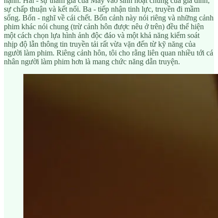
hạnh. Hai - sự tham gia của Mây vào sinh hoạt chung của gia đình,
sự chấp thuận và kết nối. Ba - tiếp nhận tinh lực, truyền đi mầm
sống. Bốn - nghĩ về cái chết. Bốn cảnh này nói riêng và những cảnh
phim khác nói chung (trừ cảnh hôn được nêu ở trên) đều thể hiện
một cách chọn lựa hình ảnh độc đáo và một khả năng kiểm soát
nhịp độ lẫn thông tin truyền tải rất vừa vặn đến từ kỹ năng của
người làm phim. Riêng cảnh hôn, tôi cho rằng liên quan nhiều tới cá
nhân người làm phim hơn là mang chức năng dẫn truyện.