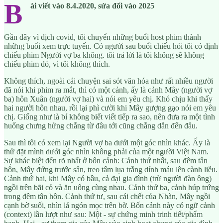
B
ài viết vào 8.4.2020, sửa đổi vào 2025
Gần đây vì dịch covid, tôi chuyển những buổi host phim thành
những buổi xem trực tuyến. Có người sau buổi chiếu hỏi tôi có định
chiếu phim Người vợ ba không. tôi trả lời là tôi không sẽ không
chiếu phim đó, vì tôi không thích.
Không thích, ngoài cái chuyện sai sót văn hóa như rất nhiều người
đã nói khi phim ra mắt, thì có một cảnh, ấy là cảnh Mây (người vợ
ba) hôn Xuân (người vợ hai) và nói em yêu chị. Khó chịu khi thấy
hai người hôn nhau, rồi lại phì cười khi Mây gượng gạo nói em yêu
chị. Giống như là bí không biết viết tiếp ra sao, nên đưa ra một tình
huống chưng hửng chẳng từ đâu tới cũng chẳng dẫn đến đâu.
Sau thì tôi có xem lại Người vợ ba dưới một góc nhìn khác. Ấy là
thử đặt mình dưới góc nhìn không phải của một người Việt Nam.
Sự khác biệt đến rõ nhất ở bốn cảnh: Cảnh thứ nhất, sau đêm tân
hôn, Mây đứng trước sân, treo tấm lụa trắng dính máu lên cành liễu.
Cảnh thứ hai, khi Mây có bầu, cả đại gia đình (trừ người đàn ông)
ngồi trên bãi cỏ và ăn uống cùng nhau. Cảnh thứ ba, cảnh húp trứng
trong đêm tân hôn. Cảnh thứ tư, sau cái chết của Nhàn, Mây ngồi
cạnh bờ suối, nhìn lá ngón mọc trên bờ. Bốn cảnh này có ngữ cảnh
(context) lần lượt như sau: Một - sự chứng minh trinh tiết/phẩm