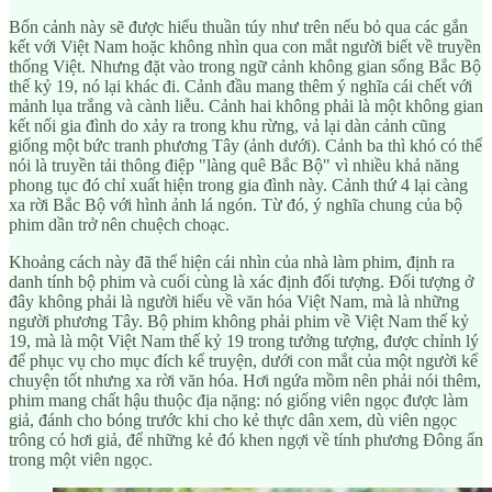
Bốn cảnh này sẽ được hiểu thuần túy như trên nếu bỏ qua các gắn
kết với Việt Nam hoặc không nhìn qua con mắt người biết về truyền
thống Việt. Nhưng đặt vào trong ngữ cảnh không gian sống Bắc Bộ
thế kỷ 19, nó lại khác đi. Cảnh đầu mang thêm ý nghĩa cái chết với
mảnh lụa trắng và cành liễu. Cảnh hai không phải là một không gian
kết nối gia đình do xảy ra trong khu rừng, vả lại dàn cảnh cũng
giống một bức tranh phương Tây (ảnh dưới). Cảnh ba thì khó có thể
nói là truyền tải thông điệp "làng quê Bắc Bộ" vì nhiều khả năng
phong tục đó chỉ xuất hiện trong gia đình này. Cảnh thứ 4 lại càng
xa rời Bắc Bộ với hình ảnh lá ngón. Từ đó, ý nghĩa chung của bộ
phim dần trở nên chuệch choạc.
Khoảng cách này đã thể hiện cái nhìn của nhà làm phim, định ra
danh tính bộ phim và cuối cùng là xác định đối tượng. Đối tượng ở
đây không phải là người hiểu về văn hóa Việt Nam, mà là những
người phương Tây. Bộ phim không phải phim về Việt Nam thế kỷ
19, mà là một Việt Nam thế kỷ 19 trong tưởng tượng, được chỉnh lý
để phục vụ cho mục đích kể truyện, dưới con mắt của một người kể
chuyện tốt nhưng xa rời văn hóa. Hơi ngứa mồm nên phải nói thêm,
phim mang chất hậu thuộc địa nặng: nó giống viên ngọc được làm
giả, đánh cho bóng trước khi cho kẻ thực dân xem, dù viên ngọc
trông có hơi giả, để những kẻ đó khen ngợi về tính phương Đông ẩn
trong một viên ngọc.