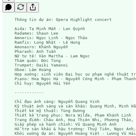
Thông tin dự án: Opera Highlight concert

Aida: Tạ Minh Mẫn - Lan Quỳnh

Radames: Shaun Lee

Amneris: Ngọc Linh - Ngọc Thảo

Ramfis: Long Nhật - Lê Hưng

Amonasro: Khánh Nguyễn

Pharaoh: Anh Tuấn

Nữ tư tế: Vân Martha - Lam Ngọc

Thám quân: Đức Tùng

Trumpet: Daiki Yamanoi

Oboe: Lâm Hoàng

Hợp xướng: sinh viên Đại học sư phạm nghệ thuật tr
Piano: Hoa Ngọc Hà - Nguyễn Công Minh - Phạm Thanh
Chỉ huy: Nguyễn Hải Yến

------------

Chỉ đạo ánh sáng: Nguyễn Quang Vinh

Kỹ thuật ánh sáng và sân khấu: Quang Minh, Minh Hằ
Thiết kế mỹ thuật: Tùng Dương

Thiết kế trang phục: Nora Wilde, Phạm Khánh Linh

Trang điểm: Châu Anh, Hoạ Thiên Nhi, Phương Thảo, 
Giấy phép và hành chính: Vũ Quang Minh Anh

Hỗ trợ sân khấu & hậu trường: Thuỷ Tiên, Ngọc Anh,
Khởi xướng dự án: Nguyễn Hoàng Việt - Lương Vũ Hải
