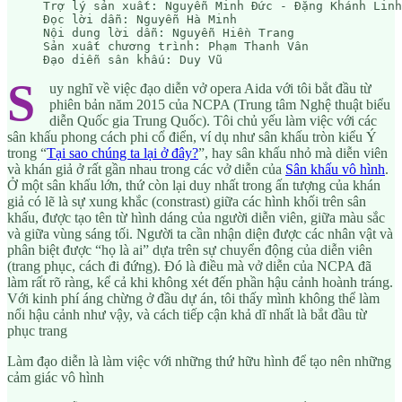
Trợ lý sản xuất: Nguyễn Minh Đức - Đặng Khánh Linh

Đọc lời dẫn: Nguyễn Hà Minh

Nội dung lời dẫn: Nguyễn Hiền Trang

Sản xuất chương trình: Phạm Thanh Vân

Đạo diễn sân khấu: Duy Vũ
S
uy nghĩ về việc đạo diễn vở opera Aida với tôi bắt đầu từ
phiên bản năm 2015 của NCPA (Trung tâm Nghệ thuật biểu
diễn Quốc gia Trung Quốc). Tôi chủ yếu làm việc với các
sân khấu phong cách phi cổ điển, ví dụ như sân khấu tròn kiểu Ý
trong “
Tại sao chúng ta lại ở đây?
”, hay sân khấu nhỏ mà diễn viên
và khán giả ở rất gần nhau trong các vở diễn của
Sân khấu vô hình
.
Ở một sân khấu lớn, thứ còn lại duy nhất trong ấn tượng của khán
giả có lẽ là sự xung khắc (constrast) giữa các hình khối trên sân
khấu, được tạo tên từ hình dáng của người diễn viên, giữa màu sắc
và giữa vùng sáng tối. Người ta cần nhận diện được các nhân vật và
phân biệt được “họ là ai” dựa trên sự chuyển động của diễn viên
(trang phục, cách đi đứng). Đó là điều mà vở diễn của NCPA đã
làm rất rõ ràng, kể cả khi không xét đến phần hậu cảnh hoành tráng.
Với kinh phí áng chừng ở đầu dự án, tôi thấy mình không thể làm
nổi hậu cảnh như vậy, và cách tiếp cận khả dĩ nhất là bắt đầu từ
phục trang
Làm đạo diễn là làm việc với những thứ hữu hình để tạo nên những
cảm giác vô hình