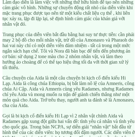
Làm đạo diễn là làm việc với những thứ hữu hình để tạo nên những
cảm giác vô hình. Những sự chuyển động rất nhỏ của diễn viên khi
mặc trang phục được tạo nên từ một kiểu chất liệu cụ thể , khi liên
tục xảy ra, lặp đi lặp lại, sẽ định hình cảm giác của khán giả với
nhân vật đó.
Trang phục của diễn viên bắt đầu bằng hai suy tư thực tiễn: cần phải
may 2 bộ đồ cho mỗi nhân vật, trừ đồ của Amonasro và Pharaoh do
hai vai này chỉ có một diễn viên đảm nhiệm - tất cả trong một mức
ngân sách hạn chế. Tôi và Nora đã bàn bạc để tiến đến phương án
cơ bản: sử dụng 2 tone màu cho 2 nhóm nhân vật, và làm theo
hướng áo choàng để có thể tạo hiệu ứng tối đa với thời gian xử lý
tối thiểu.
Câu chuyện của Aida là một câu chuyện bi kịch cổ điển kiểu Hi
Lạp. Aida là công chúa Ethiopia, bị bắt làm nô lệ của Amneris, công
chúa Ai Cập. Aida và Amneris cùng yêu Radames, nhưng Radames
chỉ yêu Aida và mong muốn ra trận để giành chiến thắng như một
món quà cho Aida. Trớ trêu thay, người anh ta đánh sẽ là Amonasro,
cha của Aida.
Gọi là bi kịch cổ điển kiểu Hi Lạp vì 2 nhân vật chính Aida và
Radames gặp xung đột giữa hai vấn đề: tình yêu cá nhân và tình yêu
cho quốc gia. Trong bản NCPA, sự diễn giải “nhân vật“ bắt đầu từ
hình thể của các diễn viên: họ tương đối đậm người. Các diễn viên ở