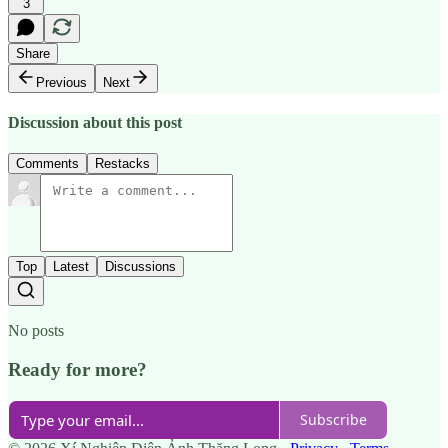
3
Share
Previous
Next
Discussion about this post
Comments
Restacks
Top
Latest
Discussions
No posts
Ready for more?
Subscribe