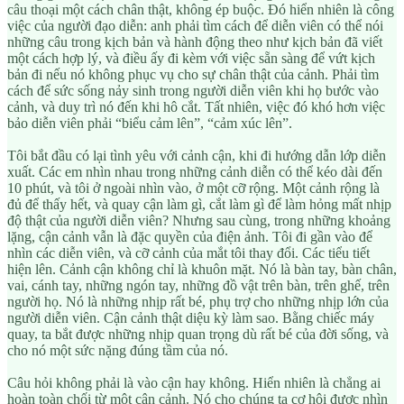
câu thoại một cách chân thật, không ép buộc. Đó hiển nhiên là công
việc của người đạo diễn: anh phải tìm cách để diễn viên có thể nói
những câu trong kịch bản và hành động theo như kịch bản đã viết
một cách hợp lý, và điều ấy đi kèm với việc sẵn sàng để vứt kịch
bản đi nếu nó không phục vụ cho sự chân thật của cảnh. Phải tìm
cách để sức sống nảy sinh trong người diễn viên khi họ bước vào
cảnh, và duy trì nó đến khi hô cắt. Tất nhiên, việc đó khó hơn việc
bảo diễn viên phải “biểu cảm lên”, “cảm xúc lên”.
Tôi bắt đầu có lại tình yêu với cảnh cận, khi đi hướng dẫn lớp diễn
xuất. Các em nhìn nhau trong những cảnh diễn có thể kéo dài đến
10 phút, và tôi ở ngoài nhìn vào, ở một cỡ rộng. Một cảnh rộng là
đủ để thấy hết, và quay cận làm gì, cắt làm gì để làm hỏng mất nhịp
độ thật của người diễn viên? Nhưng sau cùng, trong những khoảng
lặng, cận cảnh vẫn là đặc quyền của điện ảnh. Tôi đi gần vào để
nhìn các diễn viên, và cỡ cảnh của mắt tôi thay đổi. Các tiểu tiết
hiện lên. Cảnh cận không chỉ là khuôn mặt. Nó là bàn tay, bàn chân,
vai, cánh tay, những ngón tay, những đồ vật trên bàn, trên ghế, trên
người họ. Nó là những nhịp rất bé, phụ trợ cho những nhịp lớn của
người diễn viên. Cận cảnh thật diệu kỳ làm sao. Bằng chiếc máy
quay, ta bắt được những nhịp quan trọng dù rất bé của đời sống, và
cho nó một sức nặng đúng tầm của nó.
Câu hỏi không phải là vào cận hay không. Hiển nhiên là chẳng ai
hoàn toàn chối từ một cận cảnh. Nó cho chúng ta cơ hội được nhìn