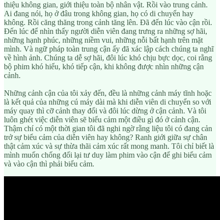
thiệu không gian, giới thiệu toàn bộ nhân vật. Rồi vào trung cảnh.
Ai đang nói, họ ở đâu trong không gian, họ có di chuyển hay
không. Rồi căng thăng trong cảnh tăng lên. Đã đến lúc vào cận rồi.
Đến lúc để nhìn thấy người diễn viên đang trưng ra những sợ hãi,
những hạnh phúc, những niềm vui, những nỗi bất hạnh trên mặt
mình. Và ngữ pháp toàn trung cận ấy đã xác lập cách chúng ta nghĩ
về hình ảnh. Chúng ta dễ sợ hãi, đôi lúc khó chịu bực dọc, coi rằng
bộ phim khó hiểu, khó tiếp cận, khi không được nhìn những cận
cảnh.
Những cảnh cận của tôi xảy đến, đều là những cảnh máy tĩnh hoặc
là kết quả của những cú máy dài mà khi diễn viên di chuyển so với
máy quay thì cỡ cảnh thay đổi và đôi lúc dừng ở cận cảnh. Và tôi
luôn ghét việc diễn viên sẽ biểu cảm một điều gì đó ở cảnh cận.
Thậm chí có một thời gian tôi đã nghi ngờ rằng liệu tôi có đang cản
trở sự biểu cảm của diễn viên hay không? Ranh giới giữa sự chân
thật cảm xúc và sự thừa thãi cảm xúc rất mong manh. Tôi chỉ biết là
mình muốn chống đối lại tư duy làm phim vào cận để ghi biểu cảm
và vào cận thì phải biểu cảm.