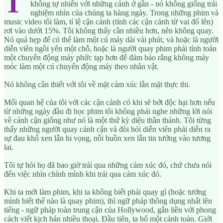
T
không tự nhiên với những cảnh ở gần - nó không giống trải
nghiệm nhìn của chúng ta hàng ngày. Trong những phim và
music video tôi làm, tỉ lệ cận cảnh (tính các cận cảnh từ vai đổ lên)
rơi vào dưới 15%. Tôi không thấy cần nhiều hơn, nên không quay.
Nó quá hẹp để có thể làm một cú máy dài vài phút, và hoặc là người
diễn viên ngồi yên một chỗ, hoặc là người quay phim phải tính toán
một chuyển động máy phức tạp hơn để đảm bảo rằng không máy
móc làm một cú chuyển động máy theo nhân vật.
Nó không cần thiết với tôi về mặt cảm xúc lẫn mặt thực thi.
Mối quan hệ của tôi với các cận cảnh có khi sẽ bớt độc hại hơn nếu
từ những ngày đầu đi học phim tôi không phải nghe những lời nói
về cảnh cận giống như nó là một thứ kỳ diệu thần thánh. Tôi từng
thấy những người quay cảnh cận và đòi hỏi diễn viên phải diễn ra
sự đau khổ xen lẫn hi vọng, nỗi buồn xen lẫn tin tưởng vào tương
lai.
Tôi tự hỏi họ đã bao giờ trải qua những cảm xúc đó, chứ chưa nói
đến việc nhìn chính mình khi trải qua cảm xúc đó.
Khi ta mới làm phim, khi ta không biết phải quay gì (hoặc tưởng
mình biết thế nào là quay phim), thì ngữ pháp thông dụng nhất lên
tiếng - ngữ pháp toàn trung cận của Hollywood, gắn liền với phong
cách viết kịch bản nhiều thoại. Đầu tiên, ta bổ một cảnh toàn. Giới