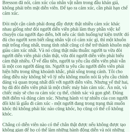
Bresson đã nói, cảm xúc của nhân vật nằm trong đầu khán giả,
không phải trên mặt diễn viên. Để tạo ra cảm xúc, cần phải hạn chế
cảm xúc.
Đòi một cận cảnh phải đong đầy được thật nhiều cảm xúc khác
nhau giống như đòi người diễn viên phải làm thay phần việc kể
chuyện của người đạo diễn, bởi nếu các tình huống/sự kiện trước đó
đủ cho người xem biết rằng nhân vật có cảm xúc gì, thì một khuôn
mặt trống rỗng nhất, trung tính nhất cũng có thể trở thành khuôn mặt
giàu cảm xúc nhất. Và nó cũng thật mâu thuẫn: người ta vừa đòi
người diễn viên phải chân thật, vừa đòi người diễn viên phải biểu
cảm thật nhiều. Ở vế đầu tiên, người ta yêu cầu diễn viên phải vẫn
là một con người đáng tin. Người ta yêu cầu người diễn viên phải
hiện hữu trong từng khoảnh khắc, phải sống trong cảnh. Tôi cho
rằng điều này không hề vô lý nếu không muốn nói là yêu cầu chính
đáng và quan trọng nhất đối với người diễn viên. Nhưng vế thứ hai,
họ đã đòi diễn viên phải là một chiếc máy bán cảm xúc. Ấn nút, và
chiếc máy sẽ cho ra cảm xúc cụ thể, chính xác và gọn ghẽ. Đúng
thời điểm và đúng cảm xúc. Nhưng hành vi tự nhiên của con người
đôi khi là giấu đi cảm xúc - một người đang trong trạng thái muốn
khóc thì không phải lúc nào cũng khóc, họ cũng có thể cố không
khóc.
Chẳng có diễn viên nào có thể chân thật được nếu không được tạo
không gian để họ có thể làm những hành động diễn và nói những