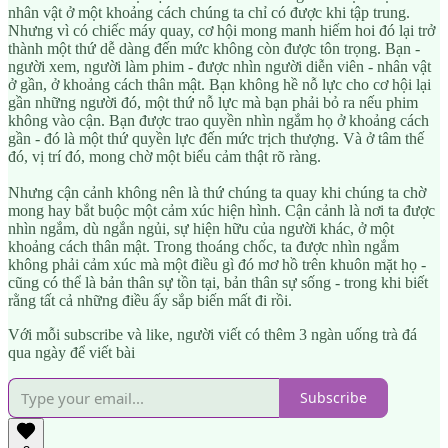
nhân vật ở một khoảng cách chúng ta chỉ có được khi tập trung.
Nhưng vì có chiếc máy quay, cơ hội mong manh hiếm hoi đó lại trở
thành một thứ dễ dàng đến mức không còn được tôn trọng. Bạn -
người xem, người làm phim - được nhìn người diễn viên - nhân vật
ở gần, ở khoảng cách thân mật. Bạn không hề nỗ lực cho cơ hội lại
gần những người đó, một thứ nỗ lực mà bạn phải bỏ ra nếu phim
không vào cận. Bạn được trao quyền nhìn ngắm họ ở khoảng cách
gần - đó là một thứ quyền lực đến mức trịch thượng. Và ở tâm thế
đó, vị trí đó, mong chờ một biểu cảm thật rõ ràng.
Nhưng cận cảnh không nên là thứ chúng ta quay khi chúng ta chờ
mong hay bắt buộc một cảm xúc hiện hình. Cận cảnh là nơi ta được
nhìn ngắm, dù ngắn ngủi, sự hiện hữu của người khác, ở một
khoảng cách thân mật. Trong thoáng chốc, ta được nhìn ngắm
không phải cảm xúc mà một điều gì đó mơ hồ trên khuôn mặt họ -
cũng có thể là bản thân sự tồn tại, bản thân sự sống - trong khi biết
rằng tất cả những điều ấy sắp biến mất đi rồi.
Với mỗi subscribe và like, người viết có thêm 3 ngàn uống trà đá
qua ngày để viết bài
Subscribe