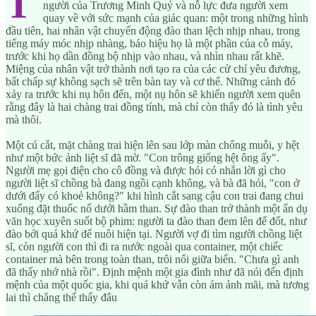
T
người của Trương Minh Quý và nỗ lực đưa người xem
quay về với sức mạnh của giác quan: một trong những hình
đầu tiên, hai nhân vật chuyển động đào than lệch nhịp nhau, trong
tiếng máy móc nhịp nhàng, báo hiệu họ là một phần của cỗ máy,
trước khi họ dần đồng bộ nhịp vào nhau, và nhìn nhau rất khẽ.
Miệng của nhân vật trở thành nơi tạo ra của các cử chỉ yêu đương,
bất chấp sự không sạch sẽ trên bàn tay và cơ thể. Những cảnh đó
xảy ra trước khi nụ hôn đến, một nụ hôn sẽ khiến người xem quên
rằng đây là hai chàng trai đồng tính, mà chỉ còn thấy đó là tình yêu
mà thôi.
Một cú cắt, mặt chàng trai hiện lên sau lớp màn chống muỗi, y hệt
như một bức ảnh liệt sĩ đã mờ. "Con trông giống hệt ông ấy".
Người mẹ gọi điện cho cô đồng và được hỏi có nhắn lời gì cho
người liệt sĩ chồng bà đang ngồi cạnh không, và bà đã hỏi, "con ở
dưới đấy có khoẻ không?" khi hình cắt sang cậu con trai đang chui
xuống đặt thuốc nổ dưới hầm than. Sự đào than trở thành một ẩn dụ
văn học xuyên suốt bộ phim: người ta đào than đem lên để đốt, như
đào bới quá khứ để nuôi hiện tại. Người vợ đi tìm người chồng liệt
sĩ, còn người con thì đi ra nước ngoài qua container, một chiếc
container mà bên trong toàn than, trôi nổi giữa biển. "Chưa gì anh
đã thấy nhớ nhà rồi". Định mệnh một gia đình như đã nói đến định
mệnh của một quốc gia, khi quá khứ vẫn còn ám ảnh mãi, mà tương
lai thì chẳng thể thấy đâu