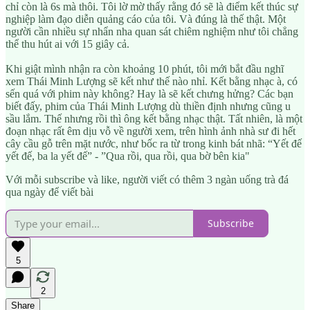
chỉ còn là 6s mà thôi. Tôi lờ mờ thấy rằng đó sẽ là điểm kết thúc sự
nghiệp làm đạo diễn quảng cáo của tôi. Và đúng là thế thật. Một
người cần nhiều sự nhẩn nha quan sát chiêm nghiệm như tôi chẳng
thể thu hút ai với 15 giây cả.
Khi giật mình nhận ra còn khoảng 10 phút, tôi mới bắt đầu nghĩ
xem Thái Minh Lượng sẽ kết như thế nào nhỉ. Kết bằng nhạc à, có
sến quá với phim này không? Hay là sẽ kết chưng hửng? Các bạn
biết đấy, phim của Thái Minh Lượng dù thiền định nhưng cũng u
sầu lắm. Thế nhưng rồi thì ông kết bằng nhạc thật. Tất nhiên, là một
đoạn nhạc rất êm dịu vỗ về người xem, trên hình ảnh nhà sư đi hết
cây cầu gỗ trên mặt nước, như bốc ra từ trong kinh bát nhã: “Yết đế
yết đế, ba la yết đế” - ”Qua rồi, qua rồi, qua bờ bên kia"
Với mỗi subscribe và like, người viết có thêm 3 ngàn uống trà đá
qua ngày để viết bài
Subscribe
5
2
Share