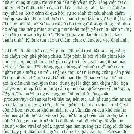
nhà sư cũng đi qua), rồi về nhà nấu mỳ và ăn mỳ. Bằng việc cắt đi
một ý nghĩa ở điểm kết của cả hai (với chàng trai là kết ở cảnh ăn
mỳ, nhà sư kết ở cảnh đi qua hồ), sự so sánh tốt xấu nhanh chậm
không xảy đến. Đi nhanh hơn ư, nhanh hơn để làm gì? Có thật là cứ
đi chậm hơn là tốt? Sự tách rời của họ trong đời sống riêng với nhịp
độ sống của riêng mình dường như hoàn thiện yếu chỉ tu hành “Ưng
vô sở trụ nhi sanh kỳ tâm”- “Đừng dựa vào đâu để sinh cái tâm
thanh tịnh". Không tựa vào đi chậm, cũng chẳng tựa vào đi nhanh.
Tôi biết bộ phim kéo dài 79 phút. Tôi ngồi (mà thật ra cũng cũng
hơi chảy) trên ghế phòng chiếu, Một phần là bởi vì biết phim kéo
dài bao lâu, một phần là bởi gần đây tôi thấy ngày càng thoải mái
với sự chậm rãi. Tôi không ngủ, nhưng tôi cứ nửa ngồi nửa nằm
ngắm nghía thời gian trôi. Thật dễ chịu khi biết rằng chẳng cần phải
đi tìm một ý nghĩa nào cả. Đã biết bao lần tôi bảo với bạn bè, nên
gọi là điện ảnh thời gian thực, đừng gọi là điện ảnh chậm nữa, bọn
hollywood đúng là làm hỏng cảm quan của người xem về thời gian,
để giờ đây người ta ngày càng ám ảnh với thứ năng suất
(productivity) để sản xuất và tiêu thụ liên tục. Cái gì cũng cần nhanh
và ra kết quả ngay lập tức, khiến người ta bất mãn với cuộc đời, và
còn tệ hơn, người ta không nhận ra sự bất mãn và đau khổ của họ
còn mang tính thời đại và xã hội, chứ không hoàn toàn do họ kém
cỏi. Nhớ ngày nào, trước khi có tiktok, cái hồi chúng tôi vẫn làm
những video viral cả phút, người bạn làm quảng cáo cùng tôi đã bảo
rằng bây giờ phải hook người ta bằng 15 giây đầu tiên. Rồi sau đó