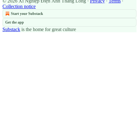
© 2026 Xí Nghiệp Điện Ảnh Thăng Long
·
Privacy
∙
Terms
∙
Collection notice
Start your Substack
Get the app
Substack
is the home for great culture