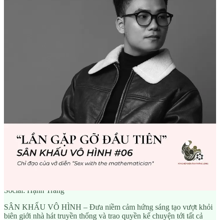
Các buổi diễn
giới hạn ở 60 ghế
. Không gian tại Toong sẽ không
phục vụ đồ uống.
Liên hệ: 0904791291 - Duy Vũ (WhatsApp, Imess, Zalo)
Đăng ký xem
SÂN KHẤU VÔ HÌNH #06
Đạo diễn: Bùi Văn Nam - Duy Vũ
Diễn viên: Phương Nhi - Hoàng Nam - Trang Lê - Thanh Sơn - Vũ
Minh Đức
Quản lý chương trình: Nguyễn Linh Đan
Illustration & design: cô phủ thuỷ độc ác bé nhỏ
Hình ảnh: Nguyễn Minh Đức
Social: Hạnh Trang
SÂN KHẤU VÔ HÌNH – Đưa niềm cảm hứng sáng tạo vượt khỏi
biên giới nhà hát truyền thống và trao quyền kể chuyện tới tất cả