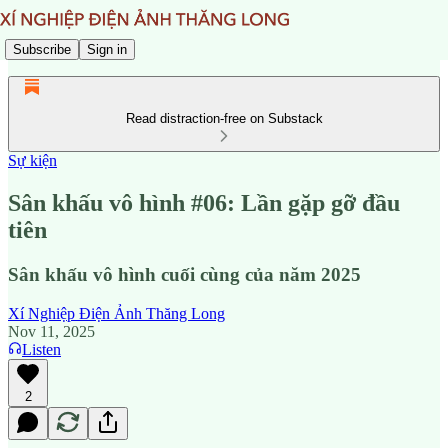
Subscribe
Sign in
Read distraction-free on Substack
Sự kiện
Sân khấu vô hình #06: Lần gặp gỡ đầu
tiên
Sân khấu vô hình cuối cùng của năm 2025
Xí Nghiệp Điện Ảnh Thăng Long
Nov 11, 2025
Listen
2