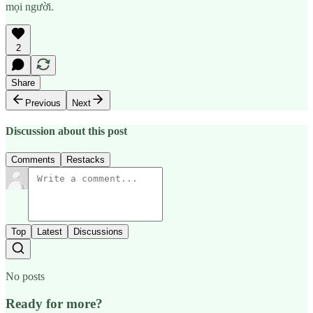
mọi người.
2
Share
Previous
Next
Discussion about this post
Comments
Restacks
Top
Latest
Discussions
No posts
Ready for more?